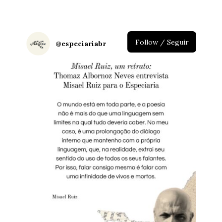
Follow / Seguir
@
especiariabr