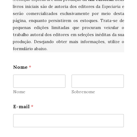
livros iniciais são de autoria dos editores da
Especiaria
e
serão comercializados exclusivamente por meio desta
página, enquanto persistirem os estoques. Trata-se de
pequenas edições limitadas que procuram veicular o
trabalho autoral dos editores em seleções inéditas da sua
produção. Desejando obter mais informações, utilize o
formulário abaixo.
Nome
*
Nome
Sobrenome
C
E-mail
*
o
m
e
n
t
á