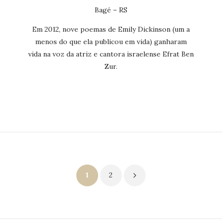
Bagé – RS
Em 2012, nove poemas de Emily Dickinson (um a
menos do que ela publicou em vida) ganharam
vida na voz da atriz e cantora israelense Efrat Ben
Zur.
Paginação
1
2
de
posts