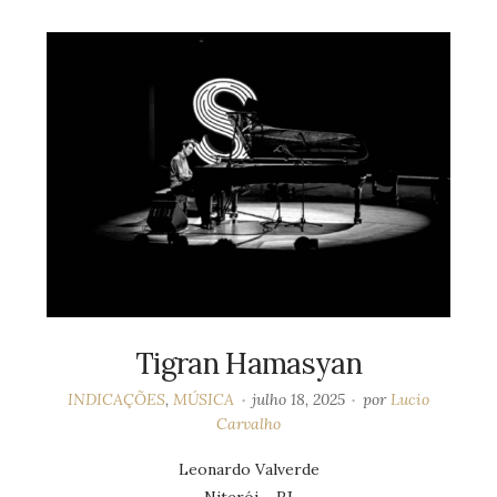
Tigran Hamasyan
INDICAÇÕES
,
MÚSICA
julho 18, 2025
por
Lucio
Carvalho
Leonardo Valverde
Niterói – RJ