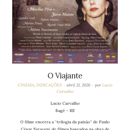
O Viajante
CINEMA
,
INDICAÇÕES
abril 21, 2026
por
Lucio
Carvalho
Lucio Carvalho
Bagé – RS
O filme encerra a “trilogia da paixão” de Paulo
César Saraceni, de filmes baseados na obra de