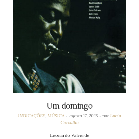
Um domingo
INDICAÇÕES
,
MÚSICA
agosto 17, 2025
por
Lucio
Carvalho
Leonardo Valverde