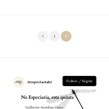
Paginação
1
2
de
posts
Follow / Seguir
@
especiariabr