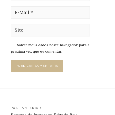
Salvar meus dados neste navegador para a
próxima vez que eu comentar.
Navegação
POST ANTERIOR
Poemas de Jamerson Eduado Reis