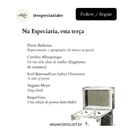
Follow / Seguir
@
especiariabr