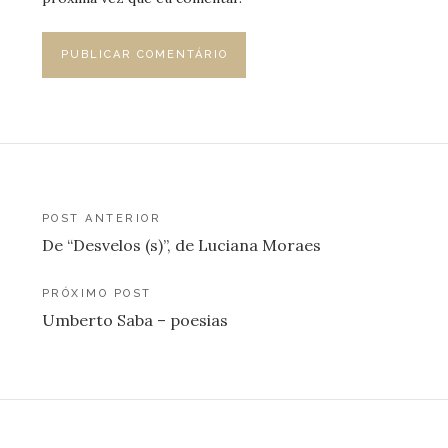
Navegação
POST ANTERIOR
De “Desvelos (s)”, de Luciana Moraes
de
Post
PRÓXIMO POST
Umberto Saba – poesias