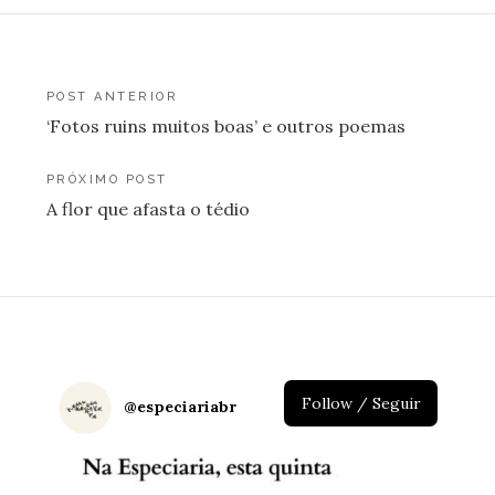
Navegação
POST ANTERIOR
‘Fotos ruins muitos boas’ e outros poemas
de
Post
PRÓXIMO POST
A flor que afasta o tédio
Follow / Seguir
@
especiariabr