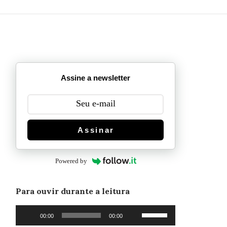
Assine a newsletter
Assinar
Powered by
Para ouvir durante a leitura
Tocador
Use
00:00
00:00
de
as