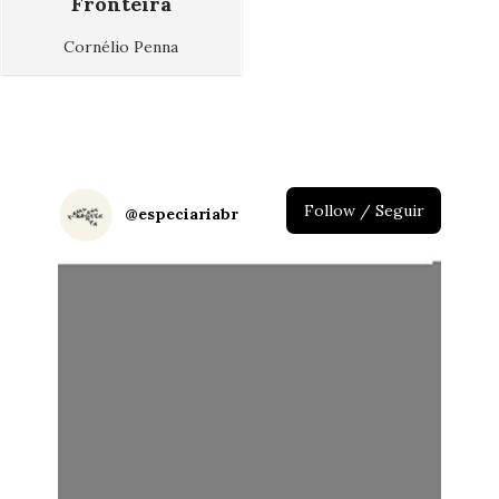
Fronteira
Cornélio Penna
Follow / Seguir
@
especiariabr