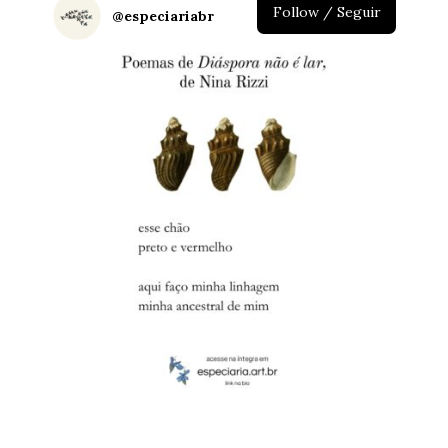
Follow / Seguir
@
especiariabr