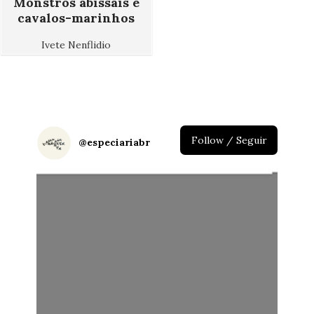
Monstros abissais e
cavalos-marinhos
Ivete Nenflidio
Follow / Seguir
@
especiariabr