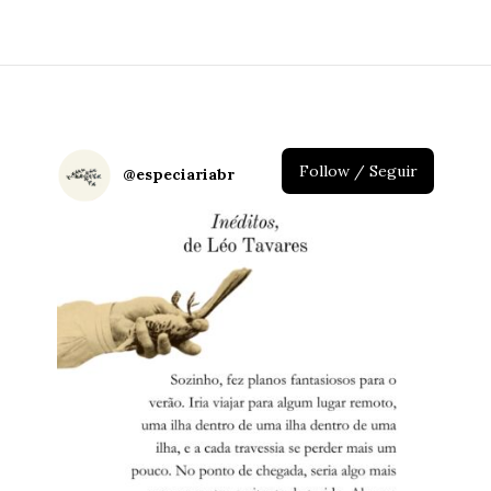
Follow / Seguir
@
especiariabr