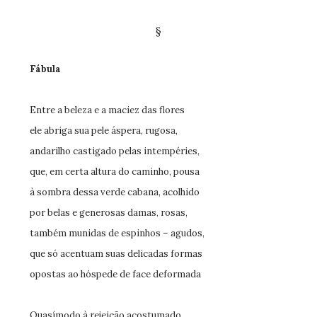
§
Fábula
Entre a beleza e a maciez das flores
ele abriga sua pele áspera, rugosa,
andarilho castigado pelas intempéries,
que, em certa altura do caminho, pousa
à sombra dessa verde cabana, acolhido
por belas e generosas damas, rosas,
também munidas de espinhos – agudos,
que só acentuam suas delicadas formas
opostas ao hóspede de face deformada
Quasímodo à rejeição acostumado,