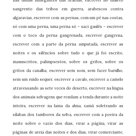
nas dunas fumegantes das Arábias, escrever no dialeto
sangrento das tribos em guerra, arabescos contra
algaravias, escrever com as pernas, com um pé nas costas,
só com uma perna, uma perna só – saci gaulês – escrever
com o toco da perna gangrenada, escrever gangrena,
escrever com a parte da perna amputada, escrever as
noites e os silêncios sobre tudo o que já foi escrito,
manuscritos, palimpsestos, sobre os grifos, sobre os
gritos da canalha, escrever sem som, sem fazer barulho,
sem um ruído sequer, escrever a cavalo, escrever a camelo
atravessando as sete vozes do deserto, escrever na língua
dos animais selvagens que rondam a tenda durante a noite
inteira, escrever na lama da alma, xamã soletrando as
sílabas dos tambores da selva, escrever com a poeira da
noite sobre o vazio dos dias, virar a página, virar as
páginas de areia das noites e dos dias, virar comerciante,