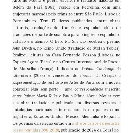
Antônio Moura é poeta, escritor e tradutor nascido em
Belém do Pará (1963), reside em Petrolina, com uma
trajetória marcada pelo trânsito entre São Paulo, Lisboa e
Pernambuco. Tem 17 livros publicados, entre obras
autorais, traduções do francês e espanhol, além de
traduções de parte de sua obra para o inglês, o espanhol, o
catalão e o alemão. O livro
Rio Silêncio
recebeu o prêmio
John Dryden
, no Reino Unido (tradução de Stefan Tobler).
Realizou leituras na Casa Fernando Pessoa (Lisboa), no
Espaço Agora (Paris) e no Centro Internacional de Poesia
de Marselha (França). Indicado ao
Prêmio Candango de
Literatura
(2022) e vencedor do
Prêmio de Criação e
Experimentação do Instituto de Artes do Pará
, com a novela
epistolar
Nau sem porto – uma correspondência inescrita
entre Rainer Maria Rilke e Paulo Plínio Abreu
, Moura tem
sua obra traduzida e publicada em diversas revistas e
antologias nacionais e internacionais em países como
Inglaterra, Estados Unidos, México, Alemanha e Espanha.
Os poemas da seleção estão em
Entre os astros e o desastre,
poesia reunida (1996-2018)
, publicação de 2024 da Corsário-