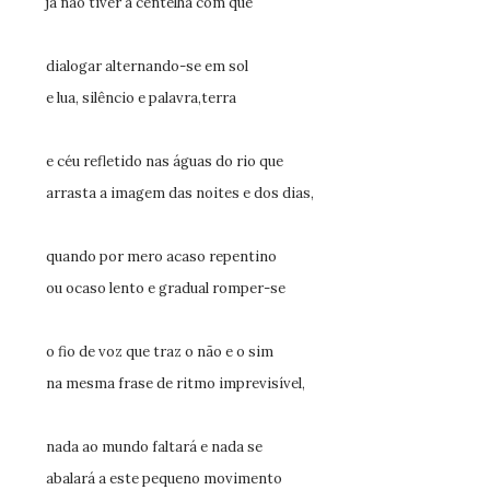
já não tiver a centelha com que
dialogar alternando-se em sol
e lua, silêncio e palavra,terra
e céu refletido nas águas do rio que
arrasta a imagem das noites e dos dias,
quando por mero acaso repentino
ou ocaso lento e gradual romper-se
o fio de voz que traz o não e o sim
na mesma frase de ritmo imprevisível,
nada ao mundo faltará e nada se
abalará a este pequeno movimento