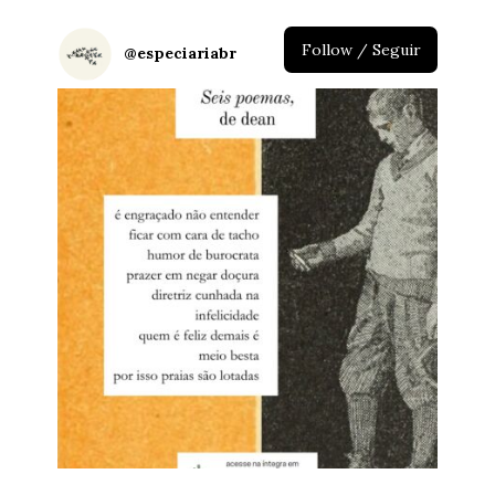
Follow / Seguir
@
especiariabr