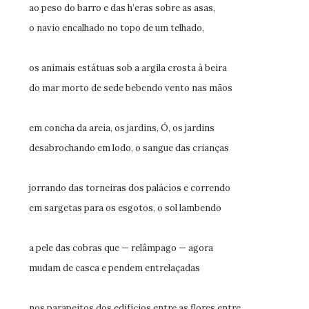
ao peso do barro e das h’eras sobre as asas,
o navio encalhado no topo de um telhado,
os animais estátuas sob a argila crosta à beira
do mar morto de sede bebendo vento nas mãos
em concha da areia, os jardins, Ó, os jardins
desabrochando em lodo, o sangue das crianças
jorrando das torneiras dos palácios e correndo
em sargetas para os esgotos, o sol lambendo
a pele das cobras que — relâmpago — agora
mudam de casca e pendem entrelaçadas
nos parapeitos dos edifícios entre as flores entre