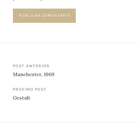
Navegação
POST ANTERIOR
Manchester, 1969
de
Post
PRÓXIMO POST
Gestalt