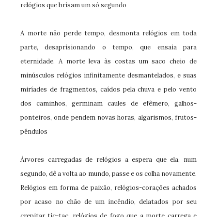
relógios que brisam um só segundo
A morte não perde tempo, desmonta relógios em toda
parte, desaprisionando o tempo, que ensaia para
eternidade. A morte leva às costas um saco cheio de
minúsculos relógios infinitamente desmantelados, e suas
miríades de fragmentos, caídos pela chuva e pelo vento
dos caminhos, germinam caules de efêmero, galhos-
ponteiros, onde pendem novas horas, algarismos, frutos-
pêndulos
Árvores carregadas de relógios a espera que ela, num
segundo, dê a volta ao mundo, passe e os colha novamente.
Relógios em forma de paixão, relógios-corações achados
por acaso no chão de um incêndio, delatados por seu
crepitar tic-tac, relógios de fogo que a morte carrega e