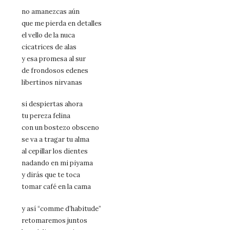
no amanezcas aún
que me pierda en detalles
el vello de la nuca
cicatrices de alas
y esa promesa al sur
de frondosos edenes
libertinos nirvanas
si despiertas ahora
tu pereza felina
con un bostezo obsceno
se va a tragar tu alma
al cepillar los dientes
nadando en mi piyama
y dirás que te toca
tomar café en la cama
y así “comme d’habitude”
retomaremos juntos