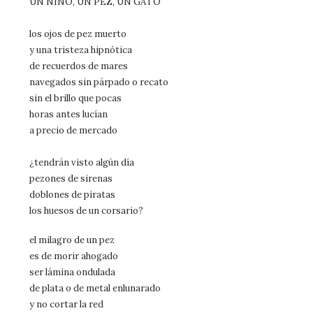
UN NIÑO, UN PEZ, UN GATO
los ojos de pez muerto
y una tristeza hipnótica
de recuerdos de mares
navegados sin párpado o recato
sin el brillo que pocas
horas antes lucían
a precio de mercado
¿tendrán visto algún día
pezones de sirenas
doblones de piratas
los huesos de un corsario?
el milagro de un pez
es de morir ahogado
ser lámina ondulada
de plata o de metal enlunarado
y no cortar la red