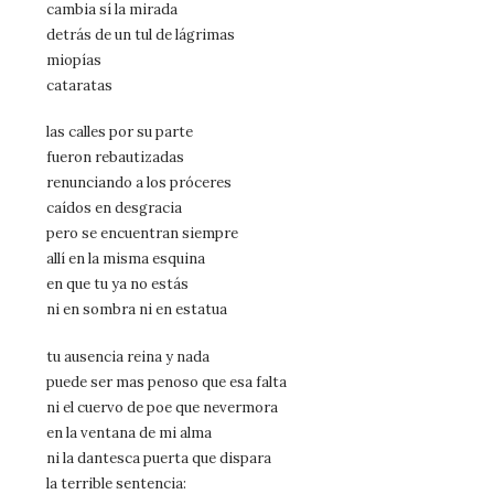
cambia sí la mirada
detrás de un tul de lágrimas
miopías
cataratas
las calles por su parte
fueron rebautizadas
renunciando a los próceres
caídos en desgracia
pero se encuentran siempre
allí en la misma esquina
en que tu ya no estás
ni en sombra ni en estatua
tu ausencia reina y nada
puede ser mas penoso que esa falta
ni el cuervo de poe que nevermora
en la ventana de mi alma
ni la dantesca puerta que dispara
la terrible sentencia: