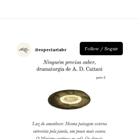
Follow / Seguir
@
especiariabr