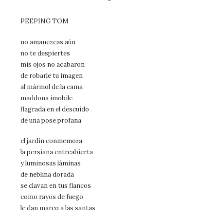
PEEPING TOM
no amanezcas aún
no te despiertes
mis ojos no acabaron
de robarle tu imagen
al mármol de la cama
maddona imobile
flagrada en el descuido
de una pose profana
el jardín conmemora
la persiana entreabierta
y luminosas láminas
de neblina dorada
se clavan en tus flancos
como rayos de fuego
le dan marco a las santas