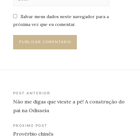
Salvar meus dados neste navegador para a
próxima vez que eu comentar.
Navegação
POST ANTERIOR
Não me digas que vieste a pé! A construção do
de
pai na Odisseia
Post
PRÓXIMO POST
Provérbio chinês