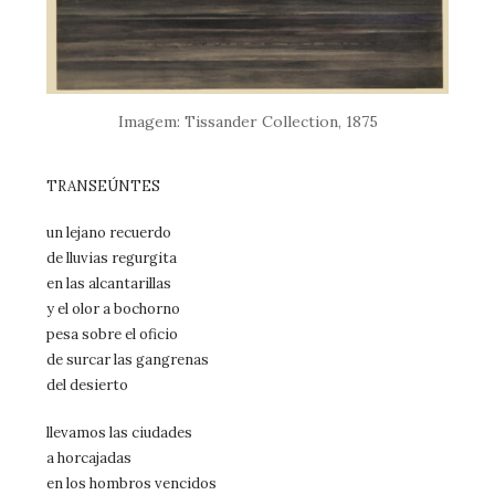
Imagem: Tissander Collection, 1875
TRANSEÚNTES
un lejano recuerdo
de lluvias regurgita
en las alcantarillas
y el olor a bochorno
pesa sobre el oficio
de surcar las gangrenas
del desierto
llevamos las ciudades
a horcajadas
en los hombros vencidos