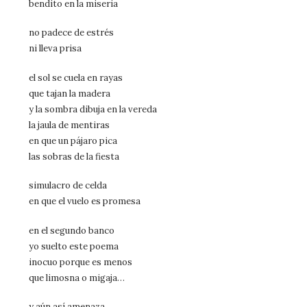
bendito en la miseria
no padece de estrés
ni lleva prisa
el sol se cuela en rayas
que tajan la madera
y la sombra dibuja en la vereda
la jaula de mentiras
en que un pájaro pica
las sobras de la fiesta
simulacro de celda
en que el vuelo es promesa
en el segundo banco
yo suelto este poema
inocuo porque es menos
que limosna o migaja…
y aún así amenaza