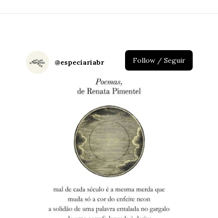
Follow / Seguir
@
especiariabr