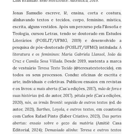
Lins Brandão. Belo Horizonte: Autêntica, 2019.
Jonas Samudio escreve, lê, ensina, corta e costura,
alinhavando textos e tecidos, corpo, feminino, mística,
escrita, alguns vestidos. Após um percurso pela Filosofia e
Teologia, cursou Letras, tendo se doutorado em Estudos
Literários (POSLIT/UFMG, 2019) e desenvolvido a
pesquisa de pós-doutorado (POSLIT/UFMG) intitulada:
A
literatura e os femininos
:
Maria Gabriela Llansol, João da
Cruz e Camila Sosa Villada
. Desde 2019, sustenta a marca
de vestuário
Teresa Texto Tecido
(@teresatextotecido), em
todos os seus processos. Conduz oficinas de escrita e
arte, individuais e coletivas. Publicou ensaios em revistas
e os livros:
a mais aberta
(Cas’a edições, 2017),
mão de fora e
suas histórias
(ed. do autor, 2017),
pétala pele
(Cas’a edições,
2020),
nós, as irmãs Brontë: seguido de outros textos
(ed. do
autor, 2021),
Barthes, Loyola, e outros textos
, em coautoria
com Carlos Rafael Pinto (Saber Criativo, 2023),
Das partes
abertas: ensaio sobre o gozo da matéria
(Amitiè Casa
Editorial, 2024);
Demasiado alinho: Teresa e outros textos