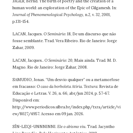
JAGER, Bernd. The birth of poetry and the creation of a
human world: an exploration of the Epic of Gilgamesh. In:
Journal of Phenomenological Psychology
, n.2, v. 32, 2001,
p.131-154.
LACAN, Jacques.
O Seminário
: 18, De um discurso que não
fosse semblante. Trad. Vera Ribeiro. Rio de Janeiro: Jorge
Zahar, 2009.
LACAN, Jacques..
O Seminário
: 20, Mais ainda. Trad. M. D.
Magno. Rio de Janeiro: Jorge Zahar, 2008.
SAMUDIO, Jonas. “Um desvio qualquer” ou a metamorfose
em fracasso:
O caso da borboleta Atíria
.
Textura:
Revista de
Educação e Letras. V. 26, n. 66, abr/jun 2024, p. 57-67.
Disponível em:
http://www.periodicos.ulbra.br/index.php/txra/article/vi
ew/8027/4957. Acesso em 09 jan. 2026.
SÎN-LEQI-UNNNINNI.
Ele o abismo viu.
Trad. Jacyntho