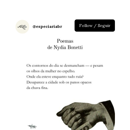
Follow / Seguir
@
especiariabr