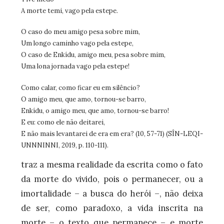
A morte temi, vago pela estepe.
O caso do meu amigo pesa sobre mim,
Um longo caminho vago pela estepe,
O caso de Enkídu, amigo meu, pesa sobre mim,
Uma lona jornada vago pela estepe!
Como calar, como ficar eu em silêncio?
O amigo meu, que amo, tornou-se barro,
Enkídu, o amigo meu, que amo, tornou-se barro!
E eu: como ele não deitarei,
E não mais levantarei de era em era? (10, 57-71) (SÎN-LEQI-
UNNNINNI, 2019, p. 110-111).
traz a mesma realidade da escrita como o fato
da morte do vivido, pois o permanecer, ou a
imortalidade – a busca do herói –, não deixa
de ser, como paradoxo, a vida inscrita na
morte – o texto que permanece – e morte