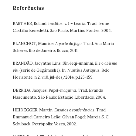
Referências
BARTHES, Roland.
Inéditos
: v. 1 – teoria. Trad. Ivone
Castilho Benedetti. São Paulo: Martins Fontes, 2004.
BLANCHOT, Maurice.
A parte do fogo
. Trad. Ana Maria
Scherer. Rio de Janeiro: Rocco, 2011.
BRANDÃO, Jacyntho Lins. Sîn-leqi-unninni,
Ele o abismo
viu
(série de Gilgámesh 1). In:
Nuntius Antiquus
. Belo
Horizonte, n.2, v.10, jul-dez/2014, p.125-159.
DERRIDA, Jacques.
Papel-máquina
. Trad. Evando
Nascimento. São Paulo: Estação Liberdade, 2004.
HEIDEGGER, Martin.
Ensaios e conferências
. Trad.
Emmanuel Carneiro Leão; Gilvan Fogel; Marcia S. C.
Schuback. Petrópolis: Vozes, 2002.