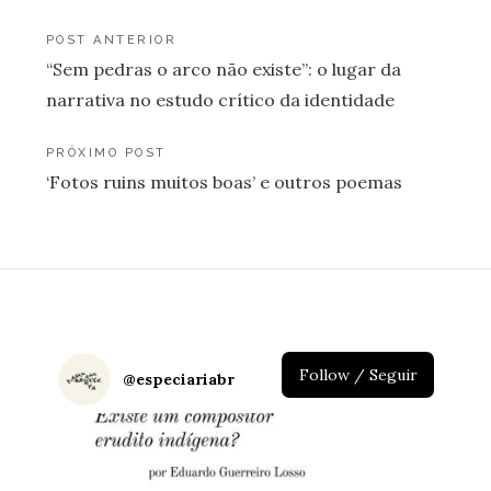
Navegação
POST ANTERIOR
“Sem pedras o arco não existe”: o lugar da
de
narrativa no estudo crítico da identidade
Post
PRÓXIMO POST
‘Fotos ruins muitos boas’ e outros poemas
Follow / Seguir
@
especiariabr