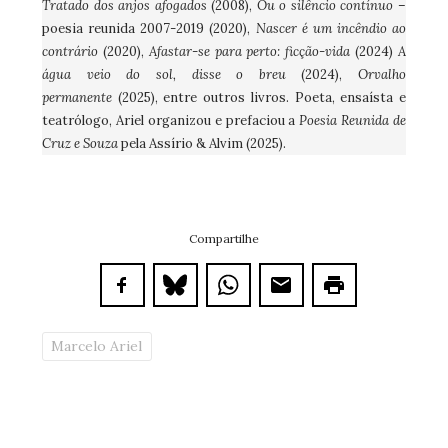
Tratado dos anjos afogados
(2008),
Ou o silêncio contínuo
–
poesia reunida 2007-2019 (2020),
Nascer é um incêndio ao
contrário
(2020),
Afastar-se para perto: ficção-vida
(2024)
A
água veio do sol, disse o breu
(2024),
Orvalho
permanente
(2025), entre outros livros. Poeta, ensaísta e
teatrólogo, Ariel organizou e prefaciou a
Poesia Reunida de
Cruz e Souza
pela Assírio & Alvim (2025).
Compartilhe
Marcelo Ariel