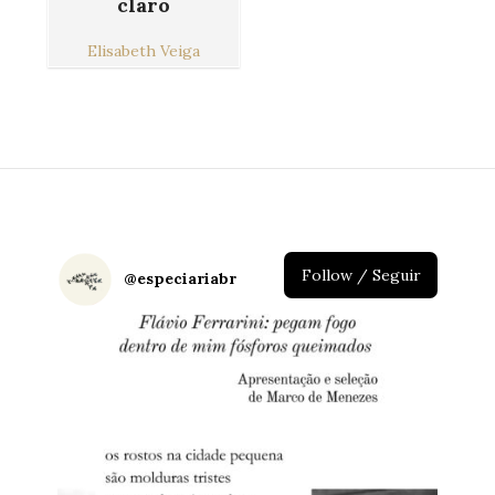
claro
Elisabeth Veiga
Follow / Seguir
@
especiariabr