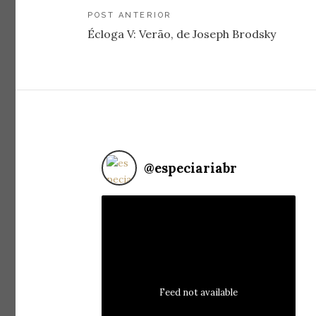
Navegação
POST ANTERIOR
Écloga V: Verão, de Joseph Brodsky
de
Post
@
especiariabr
Feed not available