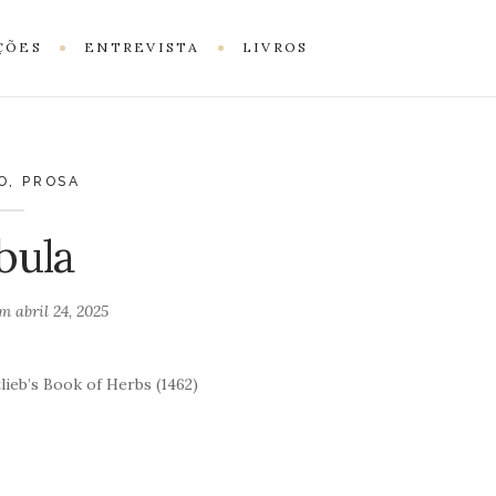
ÇÕES
ENTREVISTA
LIVROS
O
,
PROSA
bula
em
abril 24, 2025
ieb’s Book of Herbs (1462)