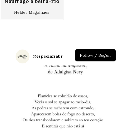
Náufrago à beira-rio
Helder Magalhães
Follow / Seguir
@
especiariabr