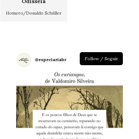
Odisseia
Homero/Donaldo Schüller
Follow / Seguir
@
especiariabr