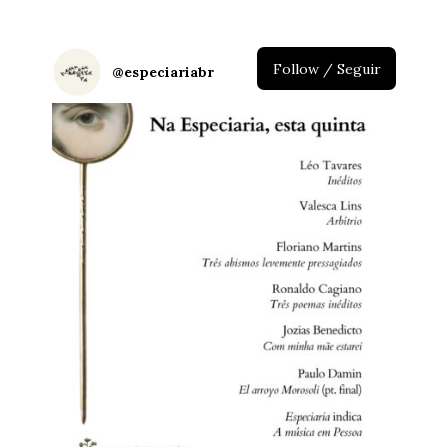
Follow / Seguir
@
especiariabr