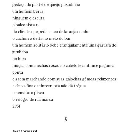
pedaço do pastel de queijo puxadinho
um homem berra
ninguém o escuta
o balconista ri
do cliente que pediu suco de laranja coado
o cachorro deita no meio do bar
um homem solitário bebe tranquilamente uma garrafa de
jurubeba
no bico
moças com mechas rosas no cabelo levantam e pagam a
conta
e saem marchando com suas galochas gêmeas reluzentes
a chuva fina e ininterrupta não dá trégua
o semáforo pisca
o relógio de rua marca
21:51
§
fast forward