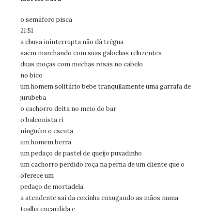
o semáforo pisca
21:51
a chuva ininterrupta não dá trégua
saem marchando com suas galochas reluzentes
duas moças com mechas rosas no cabelo
no bico
um homem solitário bebe tranquilamente uma garrafa de
jurubeba
o cachorro deita no meio do bar
o balconista ri
ninguém o escuta
um homem berra
um pedaço de pastel de queijo puxadinho
um cachorro perdido roça na perna de um cliente que o
oferece um
pedaço de mortadela
a atendente sai da cozinha enxugando as mãos numa
toalha encardida e