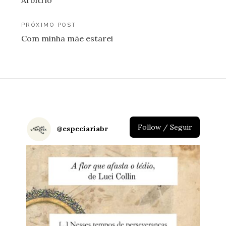
Arbítrio
de
Post
PRÓXIMO POST
Com minha mãe estarei
Follow / Seguir
@
especiariabr