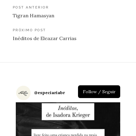
Navegação
POST ANTERIOR
Tigran Hamasyan
de
Post
PRÓXIMO POST
Inéditos de Eleazar Carrias
Follow / Seguir
@
especiariabr