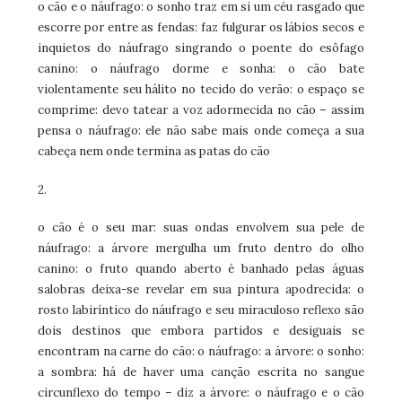
o cão e o náufrago: o sonho traz em si um céu rasgado que
escorre por entre as fendas: faz fulgurar os lábios secos e
inquietos do náufrago singrando o poente do esôfago
canino: o náufrago dorme e sonha: o cão bate
violentamente seu hálito no tecido do verão: o espaço se
comprime: devo tatear a voz adormecida no cão – assim
pensa o náufrago: ele não sabe mais onde começa a sua
cabeça nem onde termina as patas do cão
2.
o cão é o seu mar: suas ondas envolvem sua pele de
náufrago: a árvore mergulha um fruto dentro do olho
canino: o fruto quando aberto é banhado pelas águas
salobras deixa-se revelar em sua pintura apodrecida: o
rosto labiríntico do náufrago e seu miraculoso reflexo são
dois destinos que embora partidos e desiguais se
encontram na carne do cão: o náufrago: a árvore: o sonho:
a sombra: há de haver uma canção escrita no sangue
circunflexo do tempo – diz a árvore: o náufrago e o cão