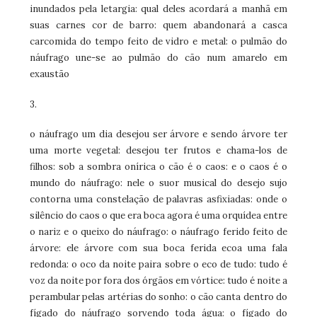
inundados pela letargia: qual deles acordará a manhã em
suas carnes cor de barro: quem abandonará a casca
carcomida do tempo feito de vidro e metal: o pulmão do
náufrago une-se ao pulmão do cão num amarelo em
exaustão
3.
o náufrago um dia desejou ser árvore e sendo árvore ter
uma morte vegetal: desejou ter frutos e chama-los de
filhos: sob a sombra onírica o cão é o caos: e o caos é o
mundo do náufrago: nele o suor musical do desejo sujo
contorna uma constelação de palavras asfixiadas: onde o
silêncio do caos o que era boca agora é uma orquídea entre
o nariz e o queixo do náufrago: o náufrago ferido feito de
árvore: ele árvore com sua boca ferida ecoa uma fala
redonda: o oco da noite paira sobre o eco de tudo: tudo é
voz da noite por fora dos órgãos em vórtice: tudo é noite a
perambular pelas artérias do sonho: o cão canta dentro do
fígado do náufrago sorvendo toda água: o fígado do