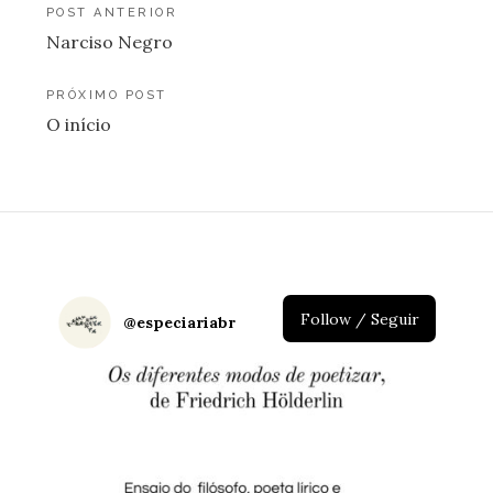
Navegação
POST ANTERIOR
Narciso Negro
de
Post
PRÓXIMO POST
O início
Follow / Seguir
@
especiariabr