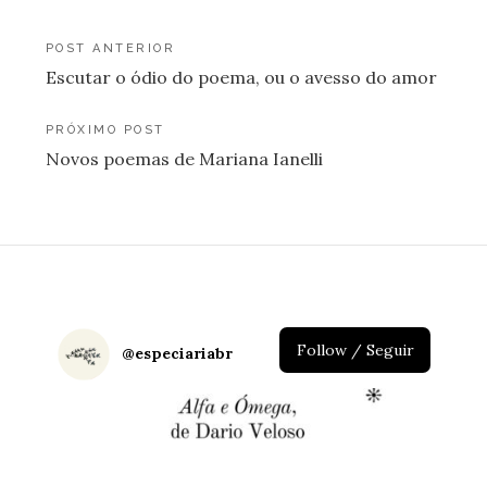
Navegação
POST ANTERIOR
Escutar o ódio do poema, ou o avesso do amor
de
Post
PRÓXIMO POST
Novos poemas de Mariana Ianelli
Follow / Seguir
@
especiariabr