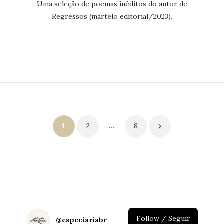
Uma seleção de poemas inéditos do autor de
Regressos (martelo editorial/2023).
Paginação
1
2
…
8
de
posts
Follow / Seguir
@
especiariabr