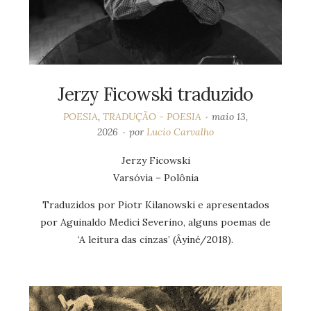
Jerzy Ficowski traduzido
POESIA
,
TRADUÇÃO - POESIA
maio 13,
2026
por
Lucio Carvalho
Jerzy Ficowski
Varsóvia – Polônia
Traduzidos por Piotr Kilanowski e apresentados
por Aguinaldo Medici Severino, alguns poemas de
‘A leitura das cinzas’ (Âyiné/2018).