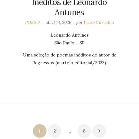
Inéditos de Leonardo
Antunes
POESIA
abril 14, 2026
por
Lucio Carvalho
Leonardo Antunes
São Paulo – SP
Uma seleção de poemas inéditos do autor de
Regressos (martelo editorial/2023).
Paginação
1
2
…
8