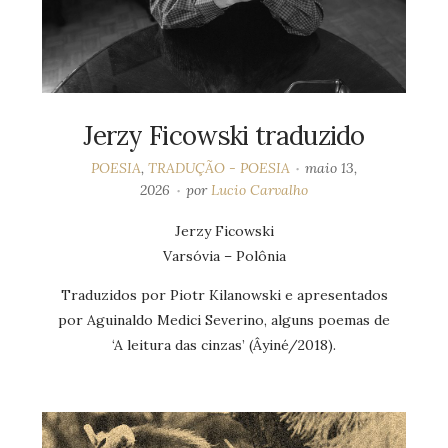
Jerzy Ficowski traduzido
POESIA
,
TRADUÇÃO - POESIA
maio 13,
2026
por
Lucio Carvalho
Jerzy Ficowski
Varsóvia – Polônia
Traduzidos por Piotr Kilanowski e apresentados
por Aguinaldo Medici Severino, alguns poemas de
‘A leitura das cinzas’ (Âyiné/2018).